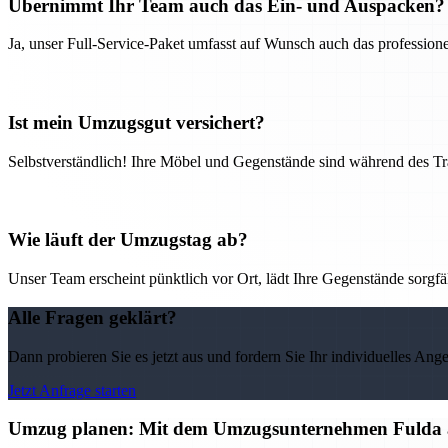
Übernimmt Ihr Team auch das Ein- und Auspacken?
Ja, unser Full-Service-Paket umfasst auf Wunsch auch das professio
Ist mein Umzugsgut versichert?
Selbstverständlich! Ihre Möbel und Gegenstände sind während des Tra
Wie läuft der Umzugstag ab?
Unser Team erscheint pünktlich vor Ort, lädt Ihre Gegenstände sorgfälti
Alle Fragen geklärt?
Dann probieren Sie es jetzt aus und fordern Sie Ihr individuelles Ang
Jetzt Anfrage starten
Umzug planen: Mit dem Umzugsunternehmen Fulda alle