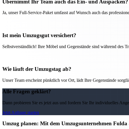
Übernimmt Ihr Team auch das Ein- und Auspacken?
Ja, unser Full-Service-Paket umfasst auf Wunsch auch das professio
Ist mein Umzugsgut versichert?
Selbstverständlich! Ihre Möbel und Gegenstände sind während des Tra
Wie läuft der Umzugstag ab?
Unser Team erscheint pünktlich vor Ort, lädt Ihre Gegenstände sorgfälti
Alle Fragen geklärt?
Dann probieren Sie es jetzt aus und fordern Sie Ihr individuelles Ang
Jetzt Anfrage starten
Umzug planen: Mit dem Umzugsunternehmen Fulda alle