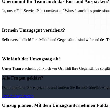
Übernimmt Ihr Team auch das Ein- und Auspacken?
Ja, unser Full-Service-Paket umfasst auf Wunsch auch das professio
Ist mein Umzugsgut versichert?
Selbstverständlich! Ihre Möbel und Gegenstände sind während des Tra
Wie läuft der Umzugstag ab?
Unser Team erscheint pünktlich vor Ort, lädt Ihre Gegenstände sorgfälti
Alle Fragen geklärt?
Dann probieren Sie es jetzt aus und fordern Sie Ihr individuelles Ang
Jetzt Anfrage starten
Umzug planen: Mit dem Umzugsunternehmen Fulda alle