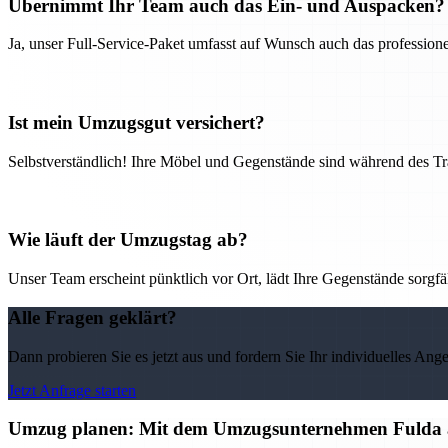
Übernimmt Ihr Team auch das Ein- und Auspacken?
Ja, unser Full-Service-Paket umfasst auf Wunsch auch das professio
Ist mein Umzugsgut versichert?
Selbstverständlich! Ihre Möbel und Gegenstände sind während des Tra
Wie läuft der Umzugstag ab?
Unser Team erscheint pünktlich vor Ort, lädt Ihre Gegenstände sorgfälti
Alle Fragen geklärt?
Dann probieren Sie es jetzt aus und fordern Sie Ihr individuelles Ang
Jetzt Anfrage starten
Umzug planen: Mit dem Umzugsunternehmen Fulda alle