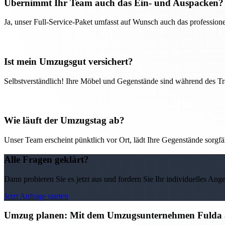
Übernimmt Ihr Team auch das Ein- und Auspacken?
Ja, unser Full-Service-Paket umfasst auf Wunsch auch das professio
Ist mein Umzugsgut versichert?
Selbstverständlich! Ihre Möbel und Gegenstände sind während des Tra
Wie läuft der Umzugstag ab?
Unser Team erscheint pünktlich vor Ort, lädt Ihre Gegenstände sorgfälti
Alle Fragen geklärt?
Dann probieren Sie es jetzt aus und fordern Sie Ihr individuelles Ang
Jetzt Anfrage starten
Umzug planen: Mit dem Umzugsunternehmen Fulda alle