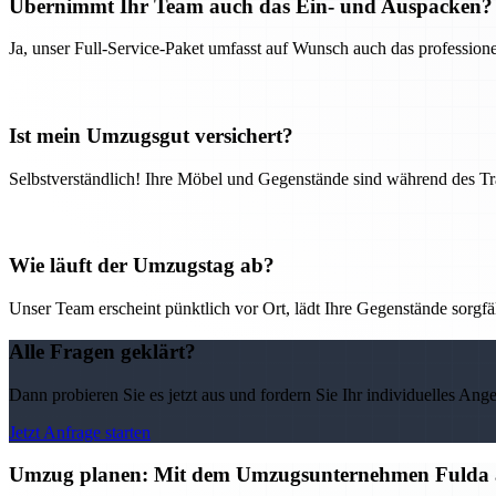
Übernimmt Ihr Team auch das Ein- und Auspacken?
Ja, unser Full-Service-Paket umfasst auf Wunsch auch das professio
Ist mein Umzugsgut versichert?
Selbstverständlich! Ihre Möbel und Gegenstände sind während des Tra
Wie läuft der Umzugstag ab?
Unser Team erscheint pünktlich vor Ort, lädt Ihre Gegenstände sorgfälti
Alle Fragen geklärt?
Dann probieren Sie es jetzt aus und fordern Sie Ihr individuelles Ang
Jetzt Anfrage starten
Umzug planen: Mit dem Umzugsunternehmen Fulda alle