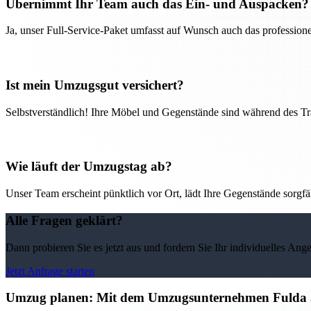
Übernimmt Ihr Team auch das Ein- und Auspacken?
Ja, unser Full-Service-Paket umfasst auf Wunsch auch das professio
Ist mein Umzugsgut versichert?
Selbstverständlich! Ihre Möbel und Gegenstände sind während des Tra
Wie läuft der Umzugstag ab?
Unser Team erscheint pünktlich vor Ort, lädt Ihre Gegenstände sorgfälti
Alle Fragen geklärt?
Dann probieren Sie es jetzt aus und fordern Sie Ihr individuelles Ang
Jetzt Anfrage starten
Umzug planen: Mit dem Umzugsunternehmen Fulda alle